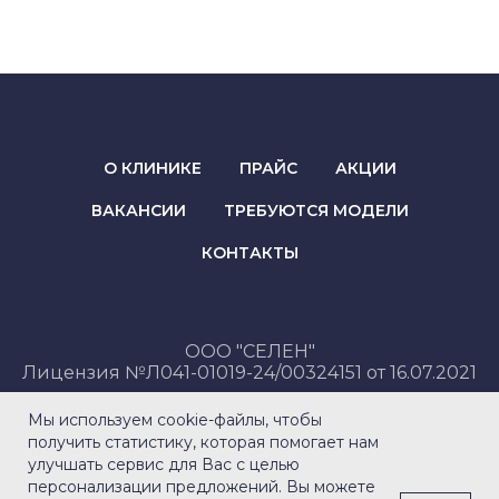
О КЛИНИКЕ
ПРАЙС
АКЦИИ
ВАКАНСИИ
ТРЕБУЮТСЯ МОДЕЛИ
КОНТАКТЫ
ООО "СЕЛЕН"
Лицензия №Л041-01019-24/00324151 от 16.07.2021
+7 391 215-05-75
Мы используем cookie-файлы, чтобы
получить статистику, которая помогает нам
Политика конфиденциальности
улучшать сервис для Вас с целью
Политика обработки метрических данных
персонализации предложений. Вы можете