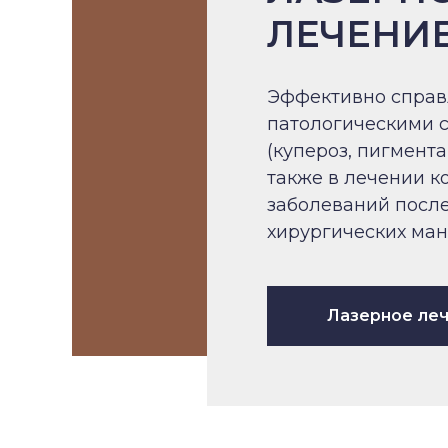
ЛЕЧЕНИ
Эффективно справ
патологическими 
(купероз, пигментац
также в лечении к
заболеваний посл
хирургических ма
Лазерное ле