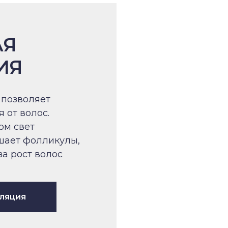
АЯ
ИЯ
 позволяет
 от волос.
ом свет
шает фолликулы,
за рост волос
иляция