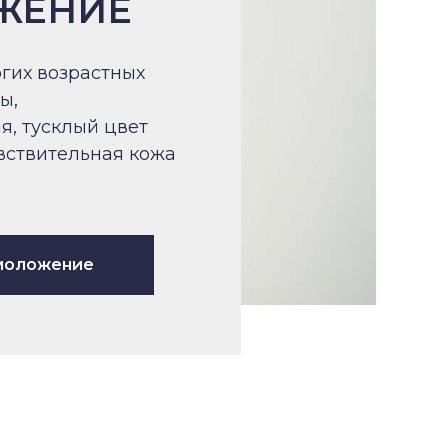
ЖЕНИЕ
гих возрастных
ы,
я, тусклый цвет
увствительная кожа
моложение