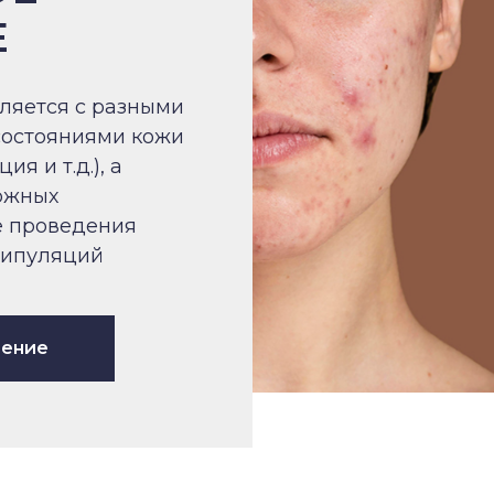
Е
ляется с разными
состояниями кожи
ия и т.д.), а
ожных
е проведения
нипуляций
чение