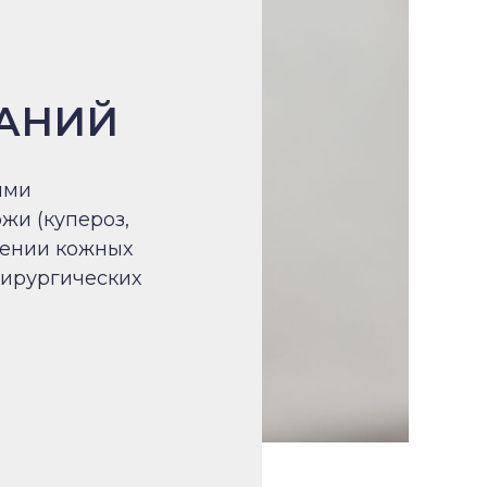
АНИЙ
ыми
жи (купероз,
ечении кожных
хирургических