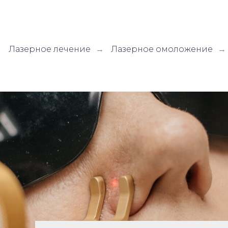
Лазерное лечение
Лазерное омоложение
→
→
→